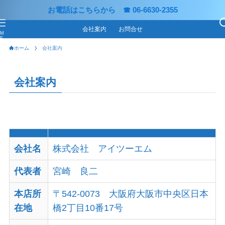
お電話はこちらから ☎ 06-6630-2355
会社案内
お問合せ
M
E
N
ホーム
会社案内
U
会社案内
会社名
株式会社 アイツーエム
代表者
宮崎 良二
本店所
〒542-0073 大阪府大阪市中央区日本
在地
橋2丁目10番17号