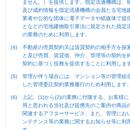
ません。）を提供します。指定流通機構は、
及び成約情報を指定流通機構の会員たる宅地
業者や公的な団体に電子データや紙媒体で提
となどの宅地建物取引業法に規定された指定
の業務のために利用します。
(4)
不動産の売買契約又は賃貸契約の相手方を探
と及び売買、賃貸借、仲介、管理等の契約を
契約に基づく役務を提供することに利用しま
(5)
管理が伴う場合には、マンション等の管理組
した管理委託契約業務履行のため利用します
(6)
上記、(1)から(2)の業務に付随する、お客様
用と思われる当社及び提携先のご案内や商品
関連するアフターサービス、また、管理にお
ンテナンス等の業務に関するお知らせ等に利
す。