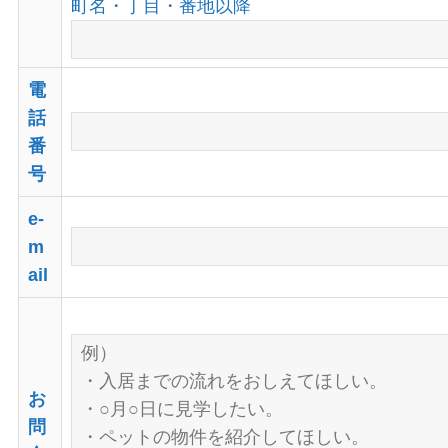
町名・丁目・番地以降
電
話
番
号
e-
m
ail
お
問