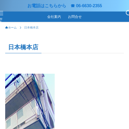
お電話はこちらから ☎ 06-6630-2355
会社案内
お問合せ
M
E
N
ホーム
日本橋本店
U
日本橋本店