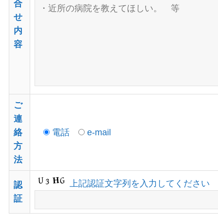
合
せ
内
容
ご
連
絡
電話
e-mail
方
法
上記認証文字列を入力してください
認
証